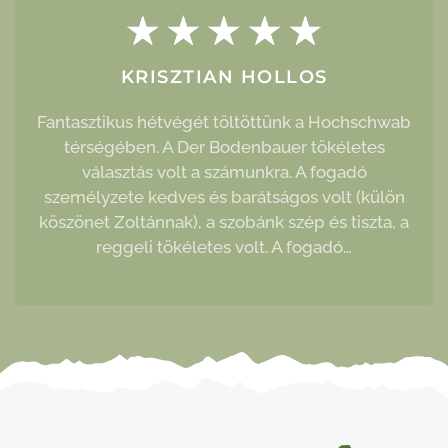
KRISZTIAN HOLLOS
Fantasztikus hétvégét töltöttünk a Hochschwab
térségében. A Der Bodenbauer tökéletes
választás volt a számunkra. A fogadó
személyzete kedves és barátságos volt (külön
köszönet Zoltánnak), a szobánk szép és tiszta, a
reggeli tökéletes volt. A fogadó…