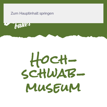
Zum Hauptinhalt springen
MENÜ
Hoch­
schwab­
museum